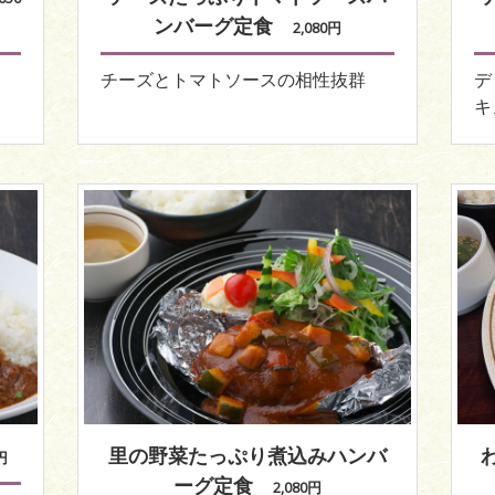
ンバーグ定食
2,080円
チーズとトマトソースの相性抜群
デ
キ
里の野菜たっぷり煮込みハンバ
0円
ーグ定食
2,080円