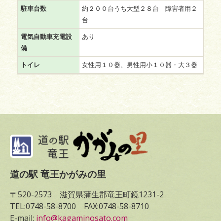
駐車台数
約２００台うち大型２８台 障害者用２
台
電気自動車充電設
あり
備
トイレ
女性用１０器、男性用小１０器・大３器
道の駅 竜王かがみの里
〒520-2573 滋賀県蒲生郡竜王町鏡1231-2
TEL:0748-58-8700 FAX:0748-58-8710
E-mail:
info@kagaminosato.com